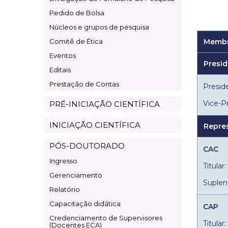
Pesquisa
Pedido de Bolsa
Núcleos e grupos de pesquisa
Comitê de Ética
Memb
Eventos
Presid
Editais
Prestação de Contas
Presid
Vice-P
PRÉ-INICIAÇÃO CIENTÍFICA
INICIAÇÃO CIENTÍFICA
Repre
PÓS-DOUTORADO
CAC
Ingresso
Titular
Gerenciamento
Suplent
Relatório
Capacitação didática
CAP
Credenciamento de Supervisores
Titular
(Docentes ECA)