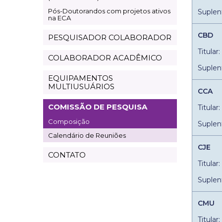
Pós-Doutorandos com projetos ativos
Suplen
na ECA
CBD
PESQUISADOR COLABORADOR
Titular
COLABORADOR ACADÊMICO
Suplen
EQUIPAMENTOS
MULTIUSUÁRIOS
CCA
COMISSÃO DE PESQUISA
Titular
Composição
Suplen
Calendário de Reuniões
CJE
CONTATO
Titula
Suplen
CMU
Titula