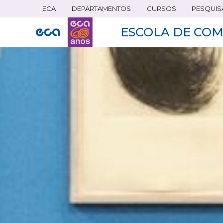
ECA
DEPARTAMENTOS
CURSOS
PESQUIS
Pular
para
ESCOLA DE COM
o
conteúdo
principal