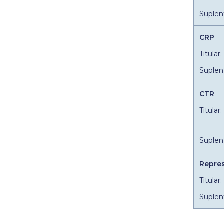
Suplen
CRP
Titular
Suplent
CTR
Titular
Suplen
Repre
Titular
Suplent