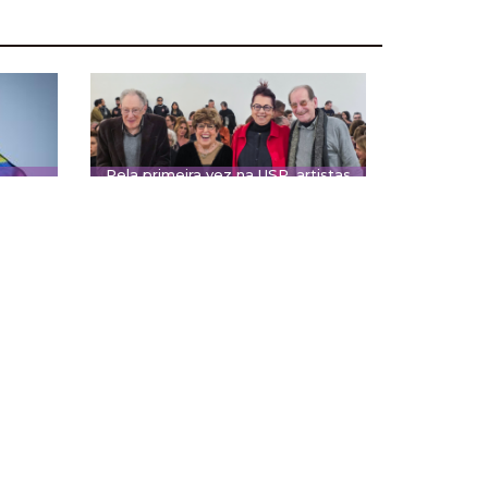
Pela primeira vez na USP, artistas
nidade
recebem título de professor
emérito
CULTURA E EXTENSÃO
BIBLIOTECA