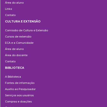
Área do aluno
Links
Contato
CULTURA E EXTENSÃO
Cultura
Comissão de Cultura e Extensão
e
Cursos de extensão
Extensão
ECA e a Comunidade
Área de aluno
Área do docente
Contato
BIBLIOTECA
Biblioteca
A Biblioteca
Fontes de informação
Auxílio ao Pesquisador
Serviços aos usuários
Compras e doações