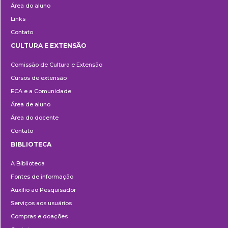
Área do aluno
Links
Contato
CULTURA E EXTENSÃO
Cultura
Comissão de Cultura e Extensão
e
Cursos de extensão
Extensão
ECA e a Comunidade
Área de aluno
Área do docente
Contato
BIBLIOTECA
Biblioteca
A Biblioteca
Fontes de informação
Auxílio ao Pesquisador
Serviços aos usuários
Compras e doações