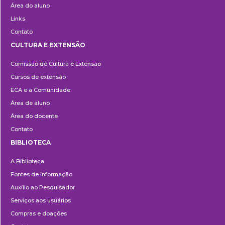
Área do aluno
Links
Contato
CULTURA E EXTENSÃO
Cultura
Comissão de Cultura e Extensão
e
Cursos de extensão
Extensão
ECA e a Comunidade
Área de aluno
Área do docente
Contato
BIBLIOTECA
Biblioteca
A Biblioteca
Fontes de informação
Auxílio ao Pesquisador
Serviços aos usuários
Compras e doações