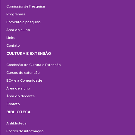
Pesquisa
Comissão de Pesquisa
Programas
Fomento à pesquisa
Área do aluno
Links
Contato
CULTURA E EXTENSÃO
Cultura
Comissão de Cultura e Extensão
e
Cursos de extensão
Extensão
ECA e a Comunidade
Área de aluno
Área do docente
Contato
BIBLIOTECA
Biblioteca
A Biblioteca
Fontes de informação