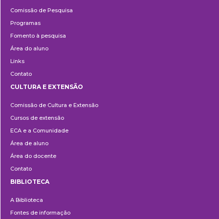
Pesquisa
Comissão de Pesquisa
Programas
Fomento à pesquisa
Área do aluno
Links
Contato
CULTURA E EXTENSÃO
Cultura
Comissão de Cultura e Extensão
e
Cursos de extensão
Extensão
ECA e a Comunidade
Área de aluno
Área do docente
Contato
BIBLIOTECA
Biblioteca
A Biblioteca
Fontes de informação