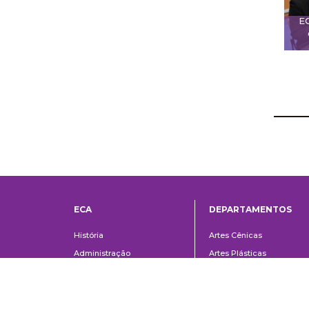
E
ECA
DEPARTAMENTOS
Institucional
Departame
História
Artes Cênicas
Administração
Artes Plásticas
Conselho Consultivo da
Cinema, Rádio e Televisã
Direção
Comunicações e Artes
Corpo docente e
Informação e Cultura