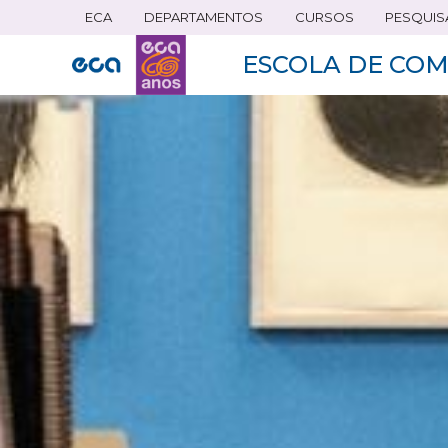
ECA
DEPARTAMENTOS
CURSOS
PESQUIS
Pular
para
ESCOLA DE COM
o
conteúdo
principal