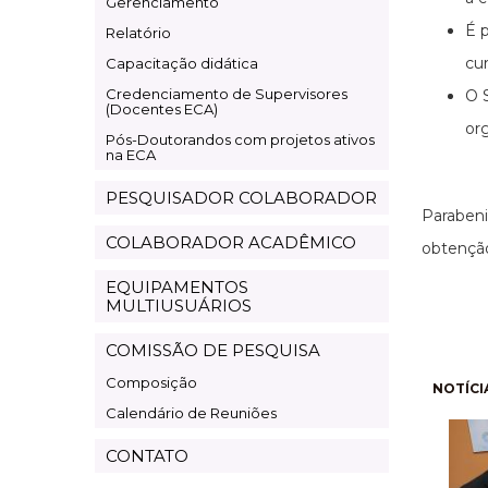
Gerenciamento
É p
Relatório
cu
Capacitação didática
Credenciamento de Supervisores
O 
(Docentes ECA)
or
Pós-Doutorandos com projetos ativos
na ECA
PESQUISADOR COLABORADOR
Paraben
COLABORADOR ACADÊMICO
obtenção
EQUIPAMENTOS
MULTIUSUÁRIOS
COMISSÃO DE PESQUISA
Composição
Pagi
NOTÍCI
Calendário de Reuniões
CONTATO