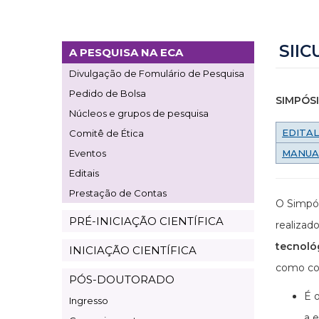
SIIC
A PESQUISA NA ECA
Page
Divulgação de Fomulário de Pesquisa
Pesquisa
Pedido de Bolsa
SIMPÓSI
Núcleos e grupos de pesquisa
EDITAL
Comitê de Ética
Eventos
MANUA
Editais
Prestação de Contas
O Simpós
PRÉ-INICIAÇÃO CIENTÍFICA
realiza
tecnoló
INICIAÇÃO CIENTÍFICA
como con
PÓS-DOUTORADO
É o
Ingresso
a e