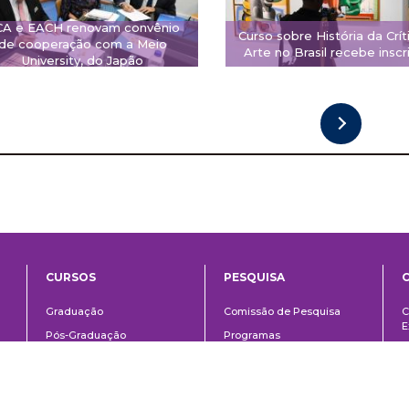
CA e EACH renovam convênio
Curso sobre História da Crít
de cooperação com a Meio
Arte no Brasil recebe inscr
University, do Japão
CURSOS
PESQUISA
ntos
Ensino
Pesquisa
Graduação
Comissão de Pesquisa
C
E
Pós-Graduação
Programas
C
o
Técnico
Fomento à pesquisa
E
Extensão
Área do aluno
Á
Links