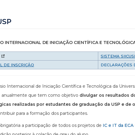
USP
O INTERNACIONAL DE INICIAÇÃO CIENTÍFICA E TECNOLÓGIC
SISTEMA SIICUS
L DE INSCRIÇÂO
DECLARAÇÕES 
io Internacional de Iniciação Científica e Tecnológica da Unive
do anualmente que tem como objetivo
divulgar os resultados d
gicas realizadas por estudantes de graduação da USP e de ou
tribuir para a formação dos participantes.
brigatória a participação de todos os projetos de
IC e IT da ECA
dição posterior à colação de grau do aluno.