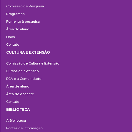
Pesquisa
Comissão de Pesquisa
Programas
Fomento à pesquisa
Área do aluno
Links
Contato
CULTURA E EXTENSÃO
Cultura
Comissão de Cultura e Extensão
e
Cursos de extensão
Extensão
ECA e a Comunidade
Área de aluno
Área do docente
Contato
BIBLIOTECA
Biblioteca
A Biblioteca
Fontes de informação