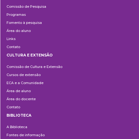
Pesquisa
Comissão de Pesquisa
Programas
Fomento à pesquisa
Área do aluno
Links
Contato
CULTURA E EXTENSÃO
Cultura
Comissão de Cultura e Extensão
e
Cursos de extensão
Extensão
ECA e a Comunidade
Área de aluno
Área do docente
Contato
BIBLIOTECA
Biblioteca
A Biblioteca
Fontes de informação