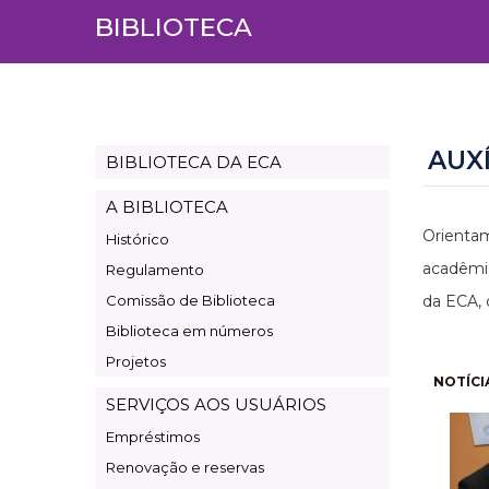
BIBLIOTECA
AUX
BIBLIOTECA DA ECA
Page
Biblioteca
A BIBLIOTECA
Orientam
Histórico
acadêmic
Regulamento
Comissão de Biblioteca
da ECA, 
Biblioteca em números
Projetos
Pagi
NOTÍCI
SERVIÇOS AOS USUÁRIOS
Empréstimos
Renovação e reservas