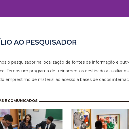
ÍLIO AO PESQUISADOR
os o pesquisador na localização de fontes de informação e outro
o. Temos um programa de treinamentos destinado a auxiliar os u
do empréstimo de material ao acesso a bases de dados internaci
nação
AS E COMUNICADOS