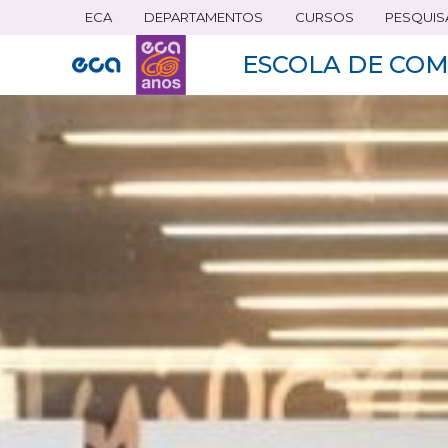
ECA
DEPARTAMENTOS
CURSOS
PESQUIS
Pular
para
ESCOLA DE COM
o
conteúdo
principal