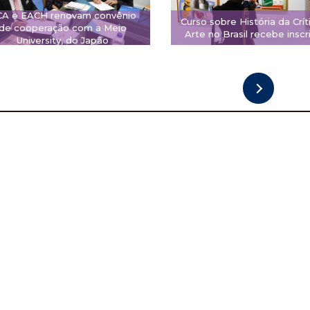
CA e EACH renovam convênio
Curso sobre História da Crít
de cooperação com a Meio
Arte no Brasil recebe inscr
University, do Japão