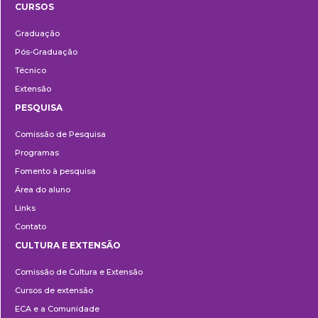
CURSOS
Ensino
Graduação
Pós-Graduação
Técnico
Extensão
PESQUISA
Pesquisa
Comissão de Pesquisa
Programas
Fomento à pesquisa
Área do aluno
Links
Contato
CULTURA E EXTENSÃO
Cultura
Comissão de Cultura e Extensão
e
Cursos de extensão
Extensão
ECA e a Comunidade