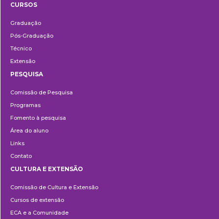
CURSOS
Ensino
Graduação
Pós-Graduação
Técnico
Extensão
PESQUISA
Pesquisa
Comissão de Pesquisa
Programas
Fomento à pesquisa
Área do aluno
Links
Contato
CULTURA E EXTENSÃO
Cultura
Comissão de Cultura e Extensão
e
Cursos de extensão
Extensão
ECA e a Comunidade