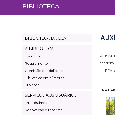
BIBLIOTECA
AUX
BIBLIOTECA DA ECA
Page
Biblioteca
A BIBLIOTECA
Orientam
Histórico
acadêmic
Regulamento
Comissão de Biblioteca
da ECA, 
Biblioteca em números
Projetos
Pagi
NOTÍCI
SERVIÇOS AOS USUÁRIOS
Empréstimos
Renovação e reservas