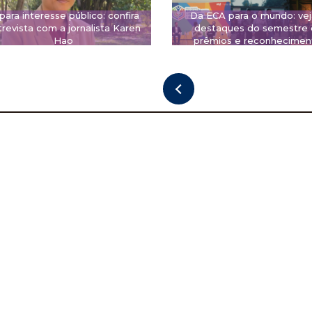
 para interesse público: confira
Da ECA para o mundo: vej
revista com a jornalista Karen
destaques do semestre
Hao
prêmios e reconhecimen