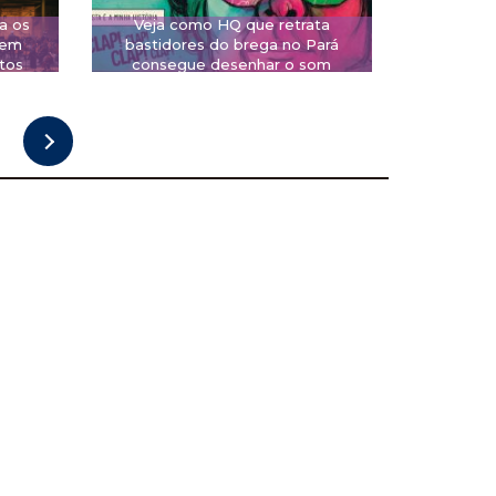
a os
Veja como HQ que retrata
 em
bastidores do brega no Pará
tos
consegue desenhar o som