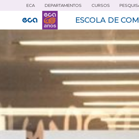
ECA
DEPARTAMENTOS
CURSOS
PESQUIS
Pular
para
ESCOLA DE COM
o
conteúdo
principal