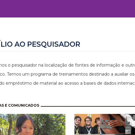
ÍLIO AO PESQUISADOR
os o pesquisador na localização de fontes de informação e outro
o. Temos um programa de treinamentos destinado a auxiliar os u
do empréstimo de material ao acesso a bases de dados internaci
nação
AS E COMUNICADOS