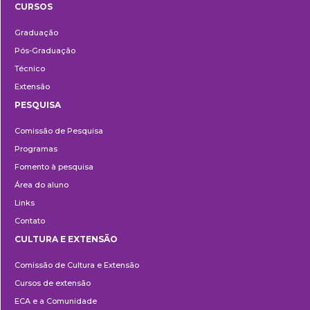
CURSOS
Ensino
Graduação
Pós-Graduação
Técnico
Extensão
PESQUISA
Pesquisa
Comissão de Pesquisa
Programas
Fomento à pesquisa
Área do aluno
Links
Contato
CULTURA E EXTENSÃO
Cultura
Comissão de Cultura e Extensão
e
Cursos de extensão
Extensão
ECA e a Comunidade