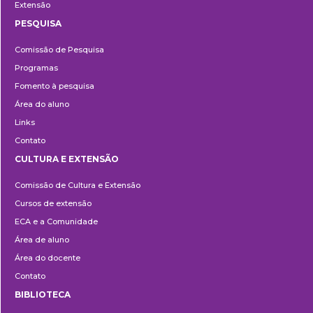
Extensão
PESQUISA
Pesquisa
Comissão de Pesquisa
Programas
Fomento à pesquisa
Área do aluno
Links
Contato
CULTURA E EXTENSÃO
Cultura
Comissão de Cultura e Extensão
e
Cursos de extensão
Extensão
ECA e a Comunidade
Área de aluno
Área do docente
Contato
BIBLIOTECA
Biblioteca