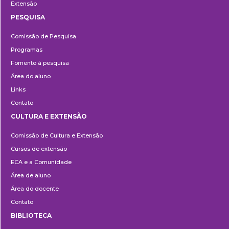
Extensão
PESQUISA
Pesquisa
Comissão de Pesquisa
Programas
Fomento à pesquisa
Área do aluno
Links
Contato
CULTURA E EXTENSÃO
Cultura
Comissão de Cultura e Extensão
e
Cursos de extensão
Extensão
ECA e a Comunidade
Área de aluno
Área do docente
Contato
BIBLIOTECA
Biblioteca