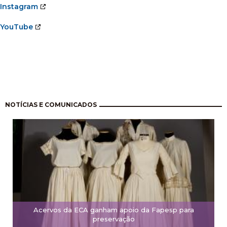
Instagram
YouTube
Paginação
NOTÍCIAS E COMUNICADOS
Acervos da ECA ganham apoio da Fapesp para
preservação