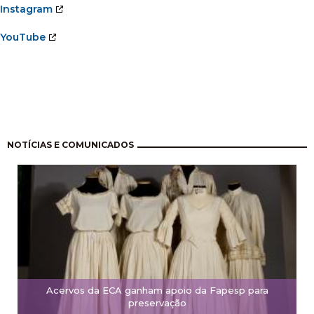
Instagram
YouTube
Paginação
NOTÍCIAS E COMUNICADOS
Acervos da ECA ganham apoio da Fapesp para
preservação