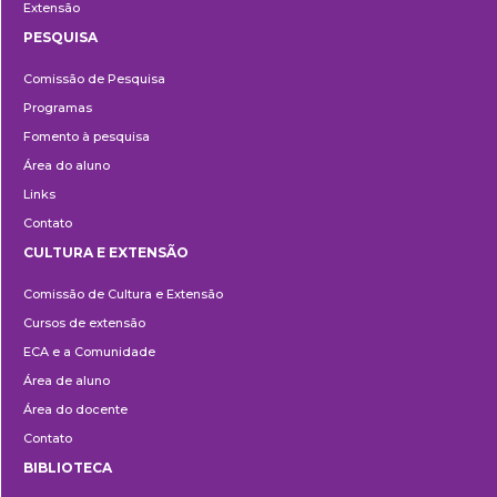
Extensão
PESQUISA
Pesquisa
Comissão de Pesquisa
Programas
Fomento à pesquisa
Área do aluno
Links
Contato
CULTURA E EXTENSÃO
Cultura
Comissão de Cultura e Extensão
e
Cursos de extensão
Extensão
ECA e a Comunidade
Área de aluno
Área do docente
Contato
BIBLIOTECA
Biblioteca