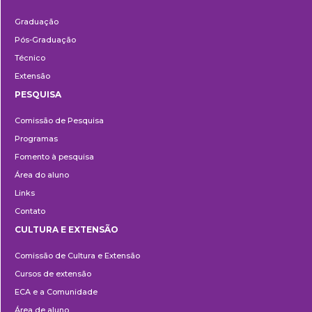
Ensino
Graduação
Pós-Graduação
Técnico
Extensão
PESQUISA
Pesquisa
Comissão de Pesquisa
Programas
Fomento à pesquisa
Área do aluno
Links
Contato
CULTURA E EXTENSÃO
Cultura
Comissão de Cultura e Extensão
e
Cursos de extensão
Extensão
ECA e a Comunidade
Área de aluno