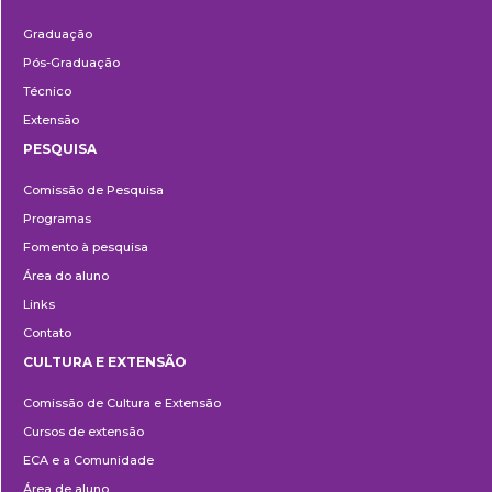
Ensino
Graduação
Pós-Graduação
Técnico
Extensão
PESQUISA
Pesquisa
Comissão de Pesquisa
Programas
Fomento à pesquisa
Área do aluno
Links
Contato
CULTURA E EXTENSÃO
Cultura
Comissão de Cultura e Extensão
e
Cursos de extensão
Extensão
ECA e a Comunidade
Área de aluno