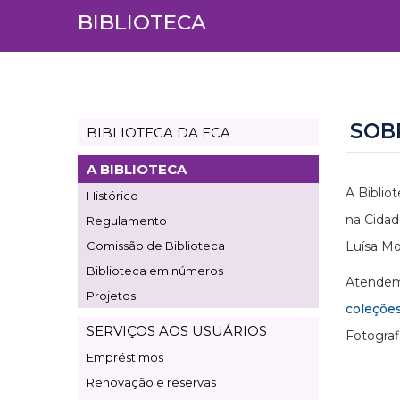
BIBLIOTECA
SOB
BIBLIOTECA DA ECA
Page
Biblioteca
A BIBLIOTECA
A Biblio
Histórico
na Cidad
Regulamento
Comissão de Biblioteca
Luísa Mo
Biblioteca em números
Atendemo
Projetos
coleçõe
SERVIÇOS AOS USUÁRIOS
Fotograf
Empréstimos
Renovação e reservas