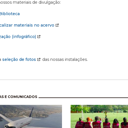
ossos materiais de divulgação:
Biblioteca
alizar materiais no acervo
ação (infográfico)
a
seleção de fotos
das nossas instalações.
nação
AS E COMUNICADOS