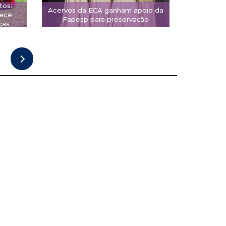
tos:
Acervos da ECA ganham apoio da
rece
Fapesp para preservação
ças