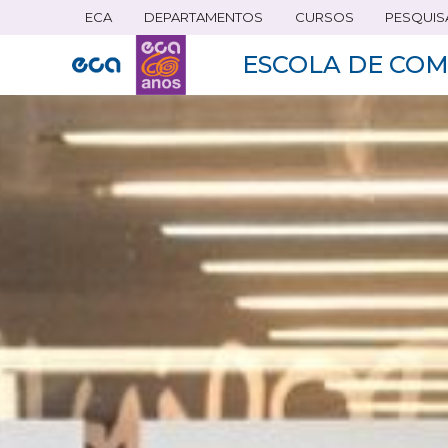
ECA
DEPARTAMENTOS
CURSOS
PESQUIS
Pular
para
ESCOLA DE COM
o
conteúdo
principal