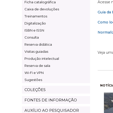
Acesse n
Ficha catalográfica
Caixa de devoluções
Guia da 
Treinamentos
Como loc
Digitalização
ISBN e ISSN
Normaliz
Consulta
Reserva didática
Visitas guiadas
Veja um
Produção intelectual
Reserva de sala
Wi-Fi e VPN
Sugestões
Pagi
NOTÍCI
COLEÇÕES
FONTES DE INFORMAÇÃO
AUXÍLIO AO PESQUISADOR