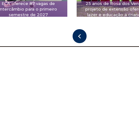
ECA oferece 87 vagas de
25 anos de Rosa dos Ven
intercâmbio para o primeiro
projeto de extensão ofe
semestre de 2027
lazer e educação a crian