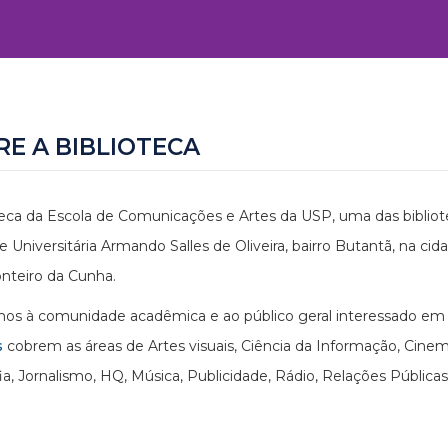
RE A BIBLIOTECA
teca da Escola de Comunicações e Artes da USP, uma das bibliote
e Universitária Armando Salles de Oliveira, bairro Butantã, na cid
nteiro da Cunha.
s à comunidade acadêmica e ao público geral interessado em p
s
cobrem as áreas de Artes visuais, Ciência da Informação, Cin
ia, Jornalismo, HQ, Música, Publicidade, Rádio, Relações Públicas,