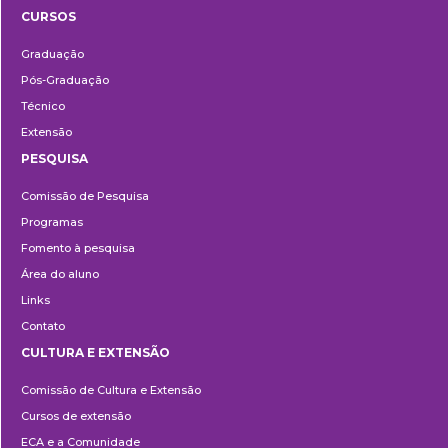
CURSOS
Ensino
Graduação
Pós-Graduação
Técnico
Extensão
PESQUISA
Pesquisa
Comissão de Pesquisa
Programas
Fomento à pesquisa
Área do aluno
Links
Contato
CULTURA E EXTENSÃO
Cultura
Comissão de Cultura e Extensão
e
Cursos de extensão
Extensão
ECA e a Comunidade