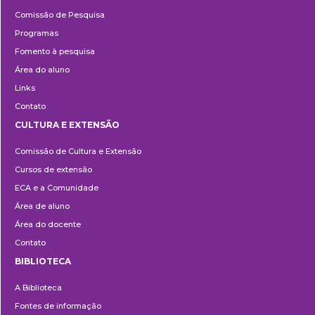
Pesquisa
Comissão de Pesquisa
Programas
Fomento à pesquisa
Área do aluno
Links
Contato
CULTURA E EXTENSÃO
Cultura
Comissão de Cultura e Extensão
e
Cursos de extensão
Extensão
ECA e a Comunidade
Área de aluno
Área do docente
Contato
BIBLIOTECA
Biblioteca
A Biblioteca
Fontes de informação