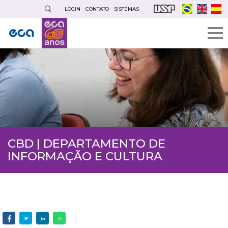
Pular
LOGIN
CONTATO
SISTEMAS
para
o
conteúdo
principal
CBD | DEPARTAMENTO DE
INFORMAÇÃO E CULTURA