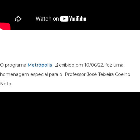
O programa
Metrópolis
exibido em 10/06/22, fez uma
homenagem especial para o Professor José Teixeira Coelho
Neto.