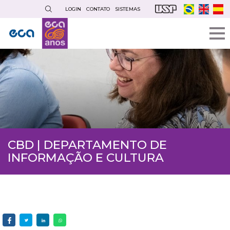
Pular
LOGIN
CONTATO
SISTEMAS
para
o
conteúdo
principal
CBD | DEPARTAMENTO DE
INFORMAÇÃO E CULTURA