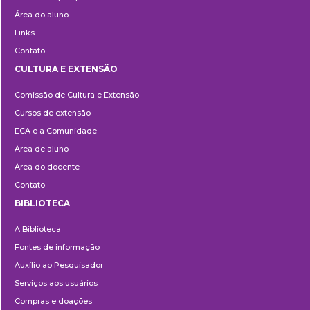
Área do aluno
Links
Contato
CULTURA E EXTENSÃO
Cultura
Comissão de Cultura e Extensão
e
Cursos de extensão
Extensão
ECA e a Comunidade
Área de aluno
Área do docente
Contato
BIBLIOTECA
Biblioteca
A Biblioteca
Fontes de informação
Auxílio ao Pesquisador
Serviços aos usuários
Compras e doações