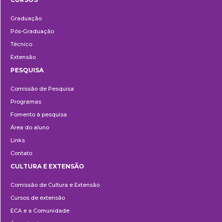
Ensino
Graduação
Pós-Graduação
Técnico
Extensão
PESQUISA
Pesquisa
Comissão de Pesquisa
Programas
Fomento à pesquisa
Área do aluno
Links
Contato
CULTURA E EXTENSÃO
Cultura
Comissão de Cultura e Extensão
e
Cursos de extensão
Extensão
ECA e a Comunidade