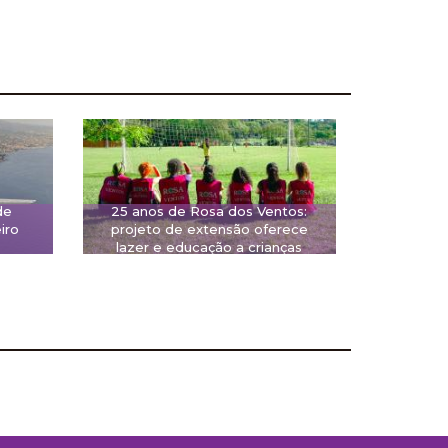
de
25 anos de Rosa dos Ventos:
iro
projeto de extensão oferece
lazer e educação a crianças