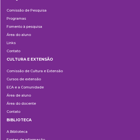
Pesquisa
Comissão de Pesquisa
Programas
Fomento à pesquisa
Área do aluno
Links
Contato
CULTURA E EXTENSÃO
Cultura
Comissão de Cultura e Extensão
e
Cursos de extensão
Extensão
ECA e a Comunidade
Área de aluno
Área do docente
Contato
BIBLIOTECA
Biblioteca
A Biblioteca
Fontes de informação