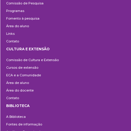
Comissão de Pesquisa
Programas
Fomento à pesquisa
Área do aluno
Links
Contato
CULTURA E EXTENSÃO
Cultura
Comissão de Cultura e Extensão
e
Cursos de extensão
Extensão
ECA e a Comunidade
Área de aluno
Área do docente
Contato
BIBLIOTECA
Biblioteca
A Biblioteca
Fontes de informação