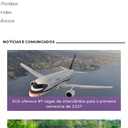
Thickbox
Vídeo
Âncora
Paginação
NOTÍCIAS E COMUNICADOS
ECA oferece 87 vagas de intercâmbio para o primeiro
semestre de 2027