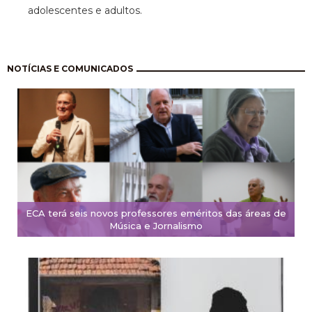
adolescentes e adultos.
Paginação
NOTÍCIAS E COMUNICADOS
ECA terá seis novos professores eméritos das áreas de
Música e Jornalismo