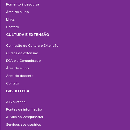
Fomento à pesquisa
Área do aluno
Links
Contato
CULTURA E EXTENSÃO
Cultura
Comissão de Cultura e Extensão
e
Cursos de extensão
Extensão
ECA e a Comunidade
Área de aluno
Área do docente
Contato
BIBLIOTECA
Biblioteca
A Biblioteca
Fontes de informação
Auxílio ao Pesquisador
Serviços aos usuários