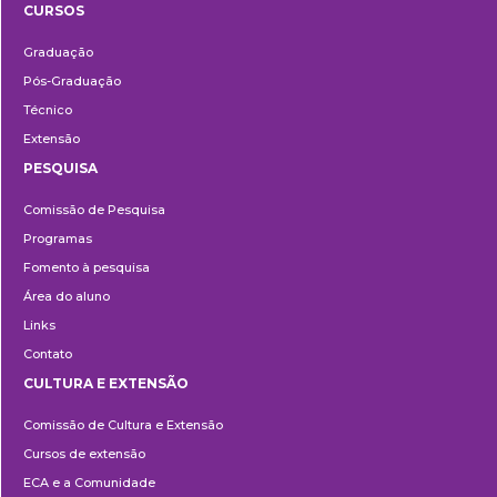
CURSOS
Ensino
Graduação
Pós-Graduação
Técnico
Extensão
PESQUISA
Pesquisa
Comissão de Pesquisa
Programas
Fomento à pesquisa
Área do aluno
Links
Contato
CULTURA E EXTENSÃO
Cultura
Comissão de Cultura e Extensão
e
Cursos de extensão
Extensão
ECA e a Comunidade