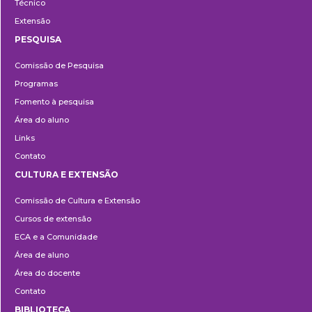
Técnico
Extensão
PESQUISA
Pesquisa
Comissão de Pesquisa
Programas
Fomento à pesquisa
Área do aluno
Links
Contato
CULTURA E EXTENSÃO
Cultura
Comissão de Cultura e Extensão
e
Cursos de extensão
Extensão
ECA e a Comunidade
Área de aluno
Área do docente
Contato
BIBLIOTECA