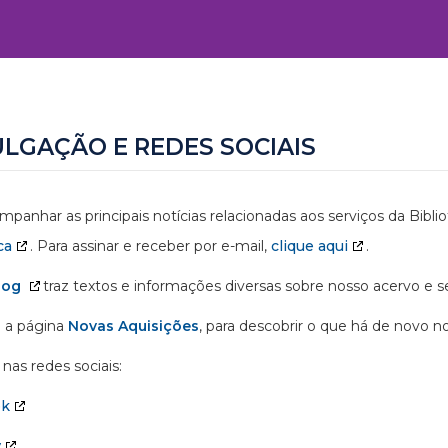
ULGAÇÃO E REDES SOCIAIS
mpanhar as principais notícias relacionadas aos serviços da Bibl
ca
. Para assinar e receber por e-mail,
clique aqui
.
log
traz textos e informações diversas sobre nosso acervo e se
 a página
Novas Aquisições
, para descobrir o que há de novo n
nas redes sociais:
ok
y