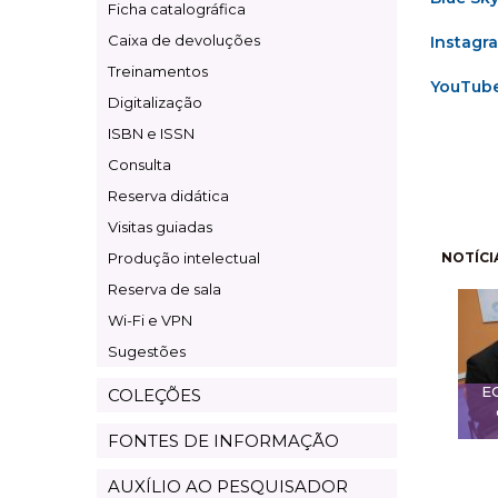
Ficha catalográfica
Caixa de devoluções
Instagr
Treinamentos
YouTub
Digitalização
ISBN e ISSN
Consulta
Reserva didática
Visitas guiadas
Pagi
Produção intelectual
NOTÍCI
Reserva de sala
Wi-Fi e VPN
Sugestões
E
COLEÇÕES
FONTES DE INFORMAÇÃO
AUXÍLIO AO PESQUISADOR