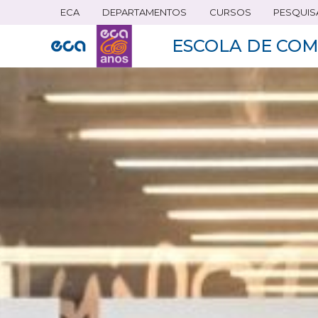
ECA
DEPARTAMENTOS
CURSOS
PESQUIS
Pular
para
ESCOLA DE COM
o
conteúdo
principal