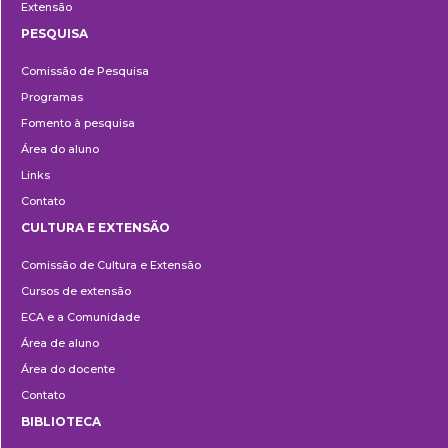
Extensão
PESQUISA
Pesquisa
Comissão de Pesquisa
Programas
Fomento à pesquisa
Área do aluno
Links
Contato
CULTURA E EXTENSÃO
Cultura
Comissão de Cultura e Extensão
e
Cursos de extensão
Extensão
ECA e a Comunidade
Área de aluno
Área do docente
Contato
BIBLIOTECA
Biblioteca