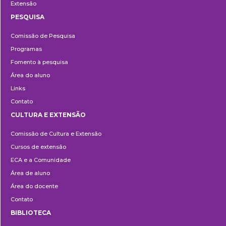
Extensão
PESQUISA
Pesquisa
Comissão de Pesquisa
Programas
Fomento à pesquisa
Área do aluno
Links
Contato
CULTURA E EXTENSÃO
Cultura
Comissão de Cultura e Extensão
e
Cursos de extensão
Extensão
ECA e a Comunidade
Área de aluno
Área do docente
Contato
BIBLIOTECA
Biblioteca