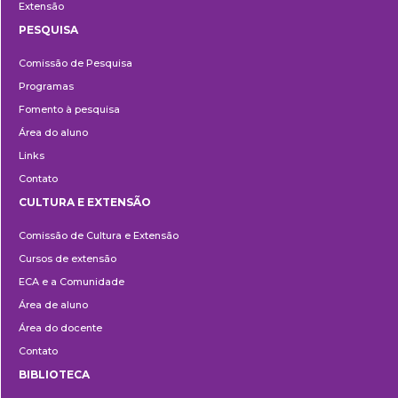
Extensão
PESQUISA
Pesquisa
Comissão de Pesquisa
Programas
Fomento à pesquisa
Área do aluno
Links
Contato
CULTURA E EXTENSÃO
Cultura
Comissão de Cultura e Extensão
e
Cursos de extensão
Extensão
ECA e a Comunidade
Área de aluno
Área do docente
Contato
BIBLIOTECA
Biblioteca