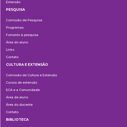
Extensão
PESQUISA
Pesquisa
Comissão de Pesquisa
Programas
Fomento à pesquisa
Área do aluno
Links
Contato
CULTURA E EXTENSÃO
Cultura
Comissão de Cultura e Extensão
e
Cursos de extensão
Extensão
ECA e a Comunidade
Área de aluno
Área do docente
Contato
BIBLIOTECA
Biblioteca