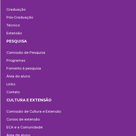
Ensino
Graduação
Pós-Graduação
Técnico
Extensão
PESQUISA
Pesquisa
Comissão de Pesquisa
Programas
Fomento à pesquisa
Área do aluno
Links
Contato
CULTURA E EXTENSÃO
Cultura
Comissão de Cultura e Extensão
e
Cursos de extensão
Extensão
ECA e a Comunidade
Área de aluno