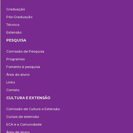
Ensino
Graduação
Pós-Graduação
Técnico
Extensão
PESQUISA
Pesquisa
Comissão de Pesquisa
Programas
Fomento à pesquisa
Área do aluno
Links
Contato
CULTURA E EXTENSÃO
Cultura
Comissão de Cultura e Extensão
e
Cursos de extensão
Extensão
ECA e a Comunidade
Área de aluno