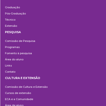
Ensino
Graduação
Pós-Graduação
Técnico
Extensão
PESQUISA
Pesquisa
Comissão de Pesquisa
Programas
Fomento à pesquisa
Área do aluno
Links
Contato
CULTURA E EXTENSÃO
Cultura
Comissão de Cultura e Extensão
e
Cursos de extensão
Extensão
ECA e a Comunidade
Área de aluno