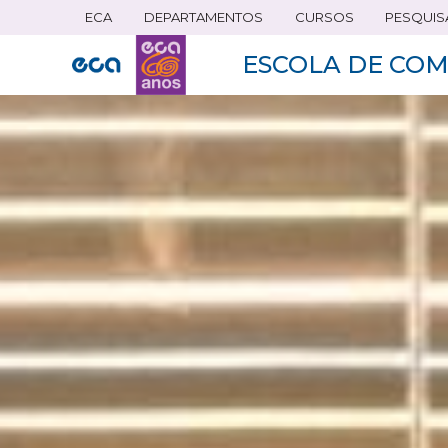
ECA
DEPARTAMENTOS
CURSOS
PESQUIS
Pular
para
ESCOLA DE COM
o
conteúdo
principal