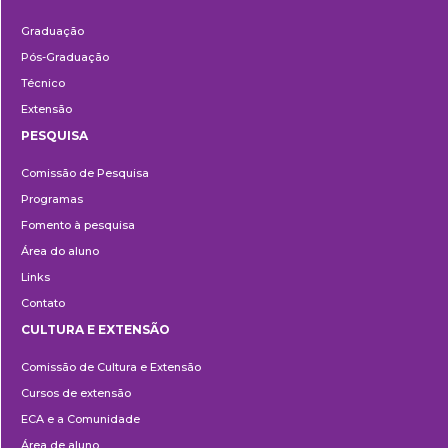
Ensino
Graduação
Pós-Graduação
Técnico
Extensão
PESQUISA
Pesquisa
Comissão de Pesquisa
Programas
Fomento à pesquisa
Área do aluno
Links
Contato
CULTURA E EXTENSÃO
Cultura
Comissão de Cultura e Extensão
e
Cursos de extensão
Extensão
ECA e a Comunidade
Área de aluno