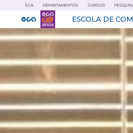
ECA
DEPARTAMENTOS
CURSOS
PESQUIS
Pular
para
ESCOLA DE COM
o
conteúdo
principal