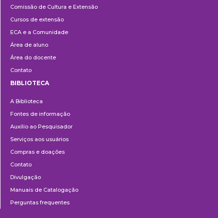
Comissão de Cultura e Extensão
e
Cursos de extensão
Extensão
ECA e a Comunidade
Área de aluno
Área do docente
Contato
BIBLIOTECA
Biblioteca
A Biblioteca
Fontes de informação
Auxílio ao Pesquisador
Serviços aos usuários
Compras e doações
Contato
Divulgação
Manuais de Catalogação
Perguntas frequentes