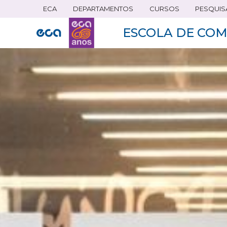
ECA
DEPARTAMENTOS
CURSOS
PESQUIS
Pular
para
ESCOLA DE COM
o
conteúdo
principal