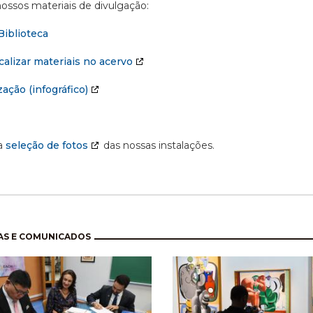
ossos materiais de divulgação:
Biblioteca
alizar materiais no acervo
ação (infográfico)
a
seleção de fotos
das nossas instalações.
nação
AS E COMUNICADOS