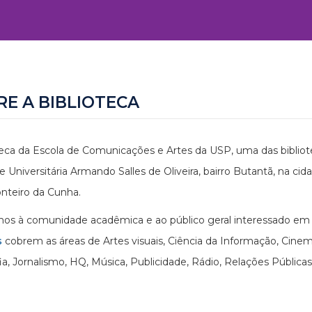
RE A BIBLIOTECA
teca da Escola de Comunicações e Artes da USP, uma das bibliote
e Universitária Armando Salles de Oliveira, bairro Butantã, na cid
nteiro da Cunha.
s à comunidade acadêmica e ao público geral interessado em p
s
cobrem as áreas de Artes visuais, Ciência da Informação, Cin
ia, Jornalismo, HQ, Música, Publicidade, Rádio, Relações Públicas,