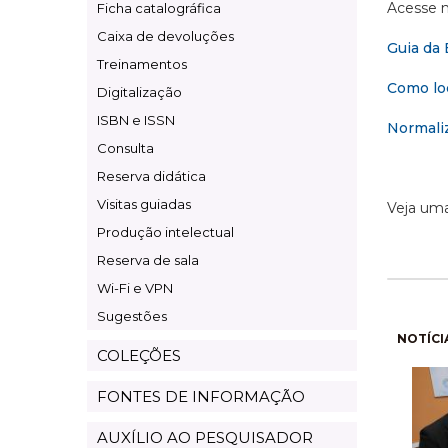
Acesse n
Ficha catalográfica
Caixa de devoluções
Guia da 
Treinamentos
Como loc
Digitalização
ISBN e ISSN
Normaliz
Consulta
Reserva didática
Visitas guiadas
Veja um
Produção intelectual
Reserva de sala
Wi-Fi e VPN
Sugestões
Pagi
NOTÍCI
COLEÇÕES
FONTES DE INFORMAÇÃO
AUXÍLIO AO PESQUISADOR