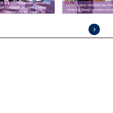
CA e EACH renovam convênio
Curso sobre História da Crít
de cooperação com a Meio
Arte no Brasil recebe inscr
University, do Japão