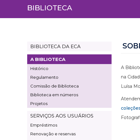
BIBLIOTECA
SOB
BIBLIOTECA DA ECA
Page
Biblioteca
A BIBLIOTECA
A Biblio
Histórico
na Cidad
Regulamento
Comissão de Biblioteca
Luísa Mo
Biblioteca em números
Atendemo
Projetos
coleçõe
SERVIÇOS AOS USUÁRIOS
Fotograf
Empréstimos
Renovação e reservas