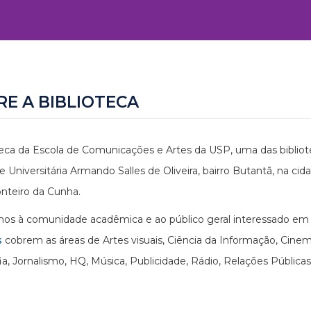
RE A BIBLIOTECA
teca da Escola de Comunicações e Artes da USP, uma das bibliote
e Universitária Armando Salles de Oliveira, bairro Butantã, na cid
nteiro da Cunha.
s à comunidade acadêmica e ao público geral interessado em p
s
cobrem as áreas de Artes visuais, Ciência da Informação, Cin
ia, Jornalismo, HQ, Música, Publicidade, Rádio, Relações Públicas,