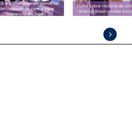
CA e EACH renovam convênio
Curso sobre História da Crít
de cooperação com a Meio
Arte no Brasil recebe inscr
University, do Japão