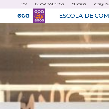
ECA
DEPARTAMENTOS
CURSOS
PESQUIS
Pular
para
ESCOLA DE COM
o
conteúdo
principal