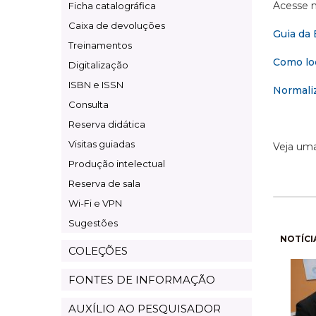
Acesse n
Ficha catalográfica
Caixa de devoluções
Guia da 
Treinamentos
Como loc
Digitalização
ISBN e ISSN
Normaliz
Consulta
Reserva didática
Visitas guiadas
Veja um
Produção intelectual
Reserva de sala
Wi-Fi e VPN
Sugestões
Pagi
NOTÍCI
COLEÇÕES
FONTES DE INFORMAÇÃO
AUXÍLIO AO PESQUISADOR