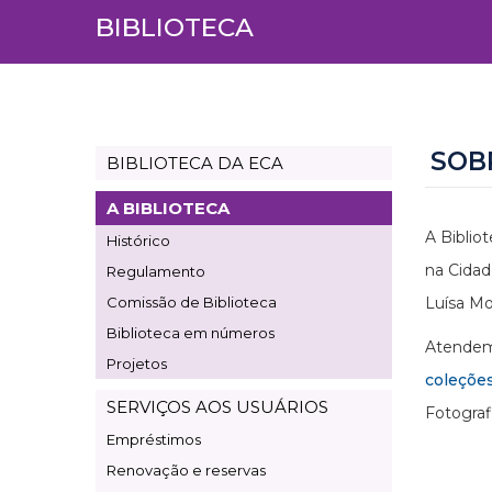
BIBLIOTECA
SOB
BIBLIOTECA DA ECA
Page
Biblioteca
A BIBLIOTECA
A Biblio
Histórico
na Cidad
Regulamento
Comissão de Biblioteca
Luísa Mo
Biblioteca em números
Atendemo
Projetos
coleçõe
SERVIÇOS AOS USUÁRIOS
Fotograf
Empréstimos
Renovação e reservas