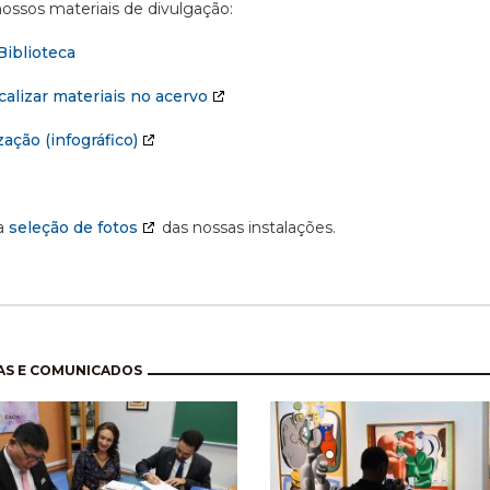
ossos materiais de divulgação:
Biblioteca
alizar materiais no acervo
ação (infográfico)
a
seleção de fotos
das nossas instalações.
nação
AS E COMUNICADOS