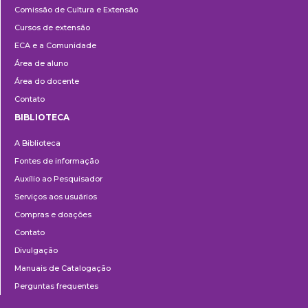
Comissão de Cultura e Extensão
e
Cursos de extensão
Extensão
ECA e a Comunidade
Área de aluno
Área do docente
Contato
BIBLIOTECA
Biblioteca
A Biblioteca
Fontes de informação
Auxílio ao Pesquisador
Serviços aos usuários
Compras e doações
Contato
Divulgação
Manuais de Catalogação
Perguntas frequentes