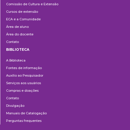
Comissão de Cultura e Extensão
e
Cursos de extensão
Extensão
ECA e a Comunidade
Área de aluno
Área do docente
Contato
BIBLIOTECA
Biblioteca
A Biblioteca
Fontes de informação
Auxílio ao Pesquisador
Serviços aos usuários
Compras e doações
Contato
Divulgação
Manuais de Catalogação
Perguntas frequentes