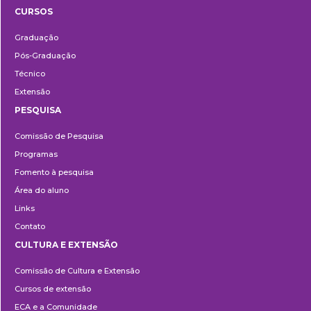
CURSOS
Ensino
Graduação
Pós-Graduação
Técnico
Extensão
PESQUISA
Pesquisa
Comissão de Pesquisa
Programas
Fomento à pesquisa
Área do aluno
Links
Contato
CULTURA E EXTENSÃO
Cultura
Comissão de Cultura e Extensão
e
Cursos de extensão
Extensão
ECA e a Comunidade