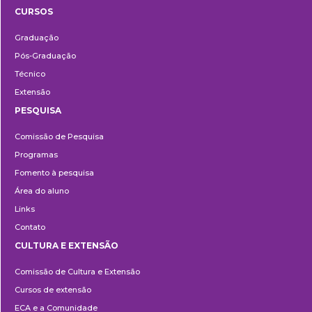
CURSOS
Ensino
Graduação
Pós-Graduação
Técnico
Extensão
PESQUISA
Pesquisa
Comissão de Pesquisa
Programas
Fomento à pesquisa
Área do aluno
Links
Contato
CULTURA E EXTENSÃO
Cultura
Comissão de Cultura e Extensão
e
Cursos de extensão
Extensão
ECA e a Comunidade