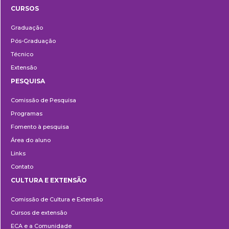
CURSOS
Ensino
Graduação
Pós-Graduação
Técnico
Extensão
PESQUISA
Pesquisa
Comissão de Pesquisa
Programas
Fomento à pesquisa
Área do aluno
Links
Contato
CULTURA E EXTENSÃO
Cultura
Comissão de Cultura e Extensão
e
Cursos de extensão
Extensão
ECA e a Comunidade