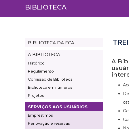
BIBLIOTECA
TRE
BIBLIOTECA DA ECA
Page
Biblioteca
A BIBLIOTECA
A Bib
Histórico
usuár
Regulamento
inter
Comissão de Biblioteca
Ac
Biblioteca em números
De
Projetos
cat
SERVIÇOS AOS USUÁRIOS
Ge
Empréstimos
Cu
Renovação e reservas
No