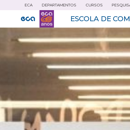
ECA
DEPARTAMENTOS
CURSOS
PESQUIS
Pular
para
ESCOLA DE COM
o
conteúdo
principal