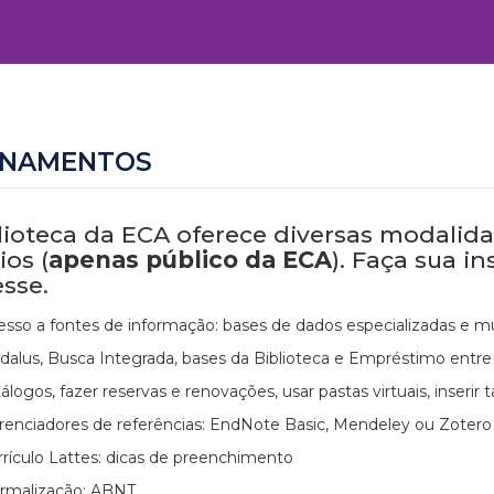
INAMENTOS
lioteca da ECA oferece diversas modalid
ios (
apenas público da ECA
). Faça sua i
esse.
esso a fontes de informação: bases de dados especializadas e mul
dalus, Busca Integrada, bases da Biblioteca e Empréstimo entre B
álogos, fazer reservas e renovações, usar pastas virtuais, inserir
renciadores de referências: EndNote Basic, Mendeley ou Zotero
rrículo Lattes: dicas de preenchimento
rmalização: ABNT