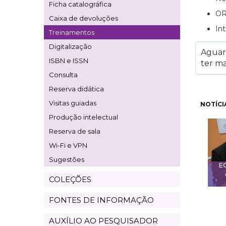
Ficha catalográfica
OR
Caixa de devoluções
In
Treinamentos
Digitalização
Aguard
ISBN e ISSN
ter ma
Consulta
Reserva didática
Pagi
Visitas guiadas
NOTÍCI
Produção intelectual
Reserva de sala
Wi-Fi e VPN
Sugestões
E
COLEÇÕES
FONTES DE INFORMAÇÃO
AUXÍLIO AO PESQUISADOR