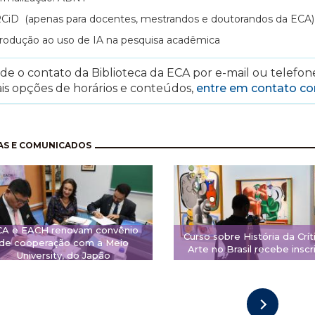
CiD (apenas para docentes, mestrandos e doutorandos da ECA)
trodução ao uso de IA na pesquisa acadêmica
e o contato da Biblioteca da ECA por e-mail ou telefone
is opções de horários e conteúdos,
entre em contato c
nação
AS E COMUNICADOS
CA e EACH renovam convênio
Curso sobre História da Crít
de cooperação com a Meio
Arte no Brasil recebe inscr
University, do Japão